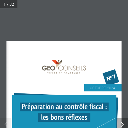
Skip
1 / 32
to
© 2026 .
main
content
No  7
OCTOBRE  2024
Préparation au contrôle fiscal :
les bons réflexes