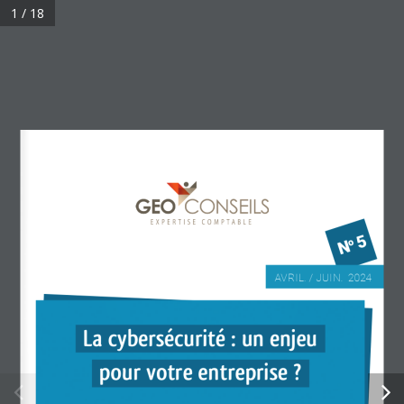
Skip
1 / 18
to
© 2026 .
main
content
No  5
AVRIL. / JUIN.  2024
La cybersécurité : un enjeu
pour votre entreprise ?