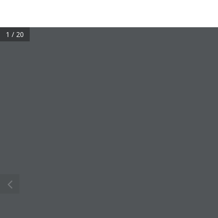
Skip
to
main
1 / 20
content